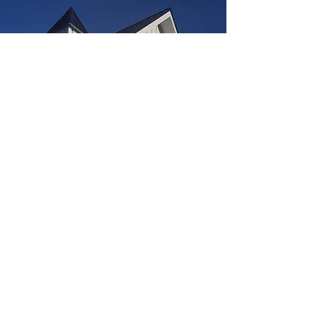
Aluminium Goulet et Fils inc.
27, rue Azarie-Côté
Granby, QC J2J 2Y9
Téléphone
Principal:
450-372-7105
Télécopieur :
450-372-7289