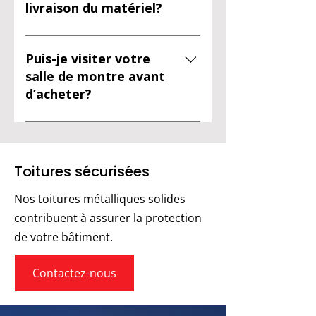
finis souhaités.
livraison du matériel?
Oui, nous offrons des services 
d’estimation et de livraison pour 
Puis-je visiter votre
faciliter la planification et l’achat 
salle de montre avant
de vos matériaux.
d’acheter?
Oui, vous pouvez venir voir les 
produits sur place, comparer les 
options et nous rencontrer 
Toitures sécurisées
pour obtenir des conseils avant 
de vous décider.
Nos toitures métalliques solides
contribuent à assurer la protection
de votre bâtiment.
Contactez-nous