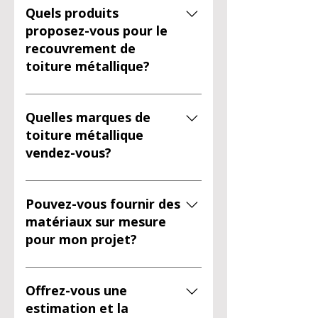
Quels produits
proposez-vous pour le
recouvrement de
toiture métallique?
Nous vendons de la toiture 
métallique et des moulures, 
Quelles marques de
ainsi que différents types de 
toiture métallique
profilés pour s’adapter à votre 
vendez-vous?
budget et à votre projet.
Nous proposons notamment 
des produits de marque comme 
Pouvez-vous fournir des
Ideal Roofing et Vicwest.
matériaux sur mesure
pour mon projet?
Oui, nous offrons aussi des 
matériaux sur mesure, selon les 
Offrez-vous une
besoins de votre toiture et des 
estimation et la